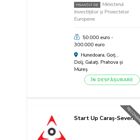
Ministerul
FINANȚAT DE:
Investițiilor și Proiectelor
Europene
50.000 euro -
300.000 euro
Hunedoara, Gorj, ,
Dolj, Galați, Prahova și
Mureș
ÎN DESFĂȘURARE
RECOMA
Start Up Caraș-Severin