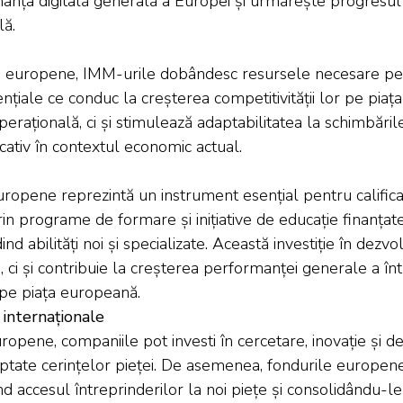
anța digitală generală a Europei și urmărește progresul 
lă.
i europene, IMM-urile dobândesc resursele necesare pentr
țiale ce conduc la creșterea competitivității lor pe piaț
erațională, ci și stimulează adaptabilitatea la schimbările 
icativ în contextul economic actual.
uropene reprezintă un instrument esențial pentru calific
rin programe de formare și inițiative de educație finanțate
nd abilități noi și specializate. Această investiție în de
 ci și contribuie la creșterea performanței generale a înt
 pe piața europeană.
 internaționale
uropene, companiile pot investi în cercetare, inovație și 
daptate cerințelor pieței. De asemenea, fondurile europen
tând accesul întreprinderilor la noi piețe și consolidându-