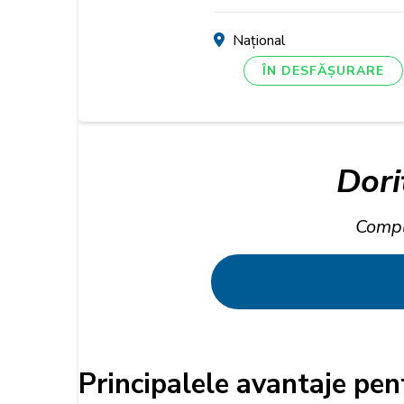
Național
ÎN DESFĂȘURARE
Dori
Compl
Principalele avantaje pen