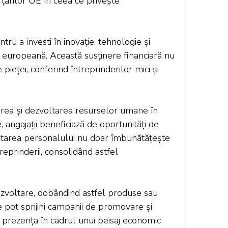
țărilor UE în ceea ce privește
u a investi în inovație, tehnologie și
a europeană. Această susținere financiară nu
pieței, conferind întreprinderilor mici și
area și dezvoltarea resurselor umane în
, angajații beneficiază de oportunități de
zvoltarea personalului nu doar îmbunătățește
reprinderii, consolidând astfel
dezvoltare, dobândind astfel produse sau
e pot sprijini campanii de promovare și
le prezența în cadrul unui peisaj economic