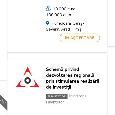
10.000 euro -
100.000 euro
Hunedoara, Caraș-
Severin, Arad, Timiș
ÎN AȘTEPTARE
Schemă privind
dezvoltarea regională
prin stimularea realizării
de investiţii
NDAT
Ministerul
FINANȚAT DE:
Finanțelor