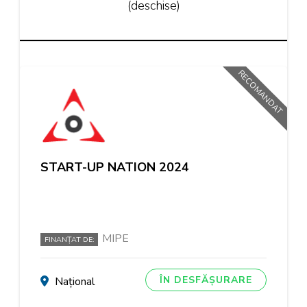
(deschise)
RECOMANDAT
START-UP NATION 2024
MIPE
FINANȚAT DE:
ÎN DESFĂȘURARE
Național