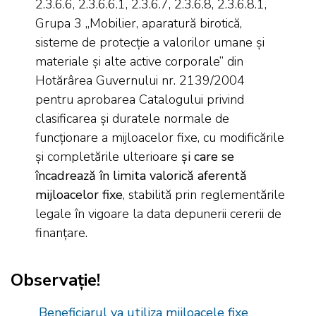
2.3.6.6, 2.3.6.6.1, 2.3.6.7, 2.3.6.8, 2.3.6.8.1,
Grupa 3 „Mobilier, aparatură birotică,
sisteme de protecție a valorilor umane și
materiale și alte active corporale” din
Hotărârea Guvernului nr. 2139/2004
pentru aprobarea Catalogului privind
clasificarea și duratele normale de
funcționare a mijloacelor fixe, cu modificările
și completările ulterioare
și care se
încadrează în limita valorică aferentă
mijloacelor fixe
, stabilită prin reglementările
legale în vigoare la data depunerii cererii de
finanțare.
Observație!
Beneficiarul va utiliza mijloacele fixe