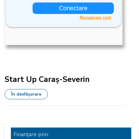
Start Up Caraș-Severin
În desfășurare
Finanțare
prin: