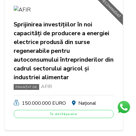
RECOMANDAT
Sprijinirea investițiilor în noi
capacități de producere a energiei
electrice produsă din surse
regenerabile pentru
autoconsumului întreprinderilor din
cadrul sectorului agricol și
industriei alimentar
AFIR
FINANȚAT DE:
150.000.000 EURO
Național
În desfășurare