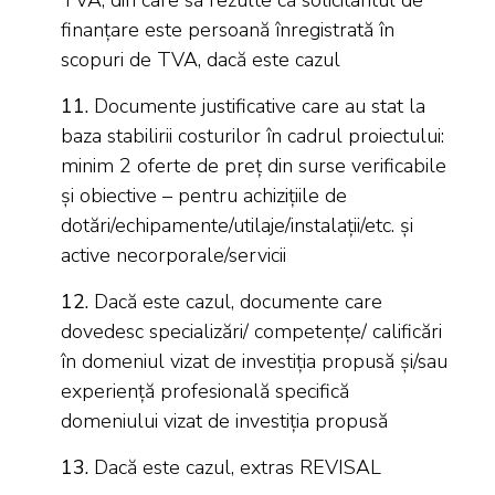
TVA, din care să rezulte că solicitantul de
finanțare este persoană înregistrată în
scopuri de TVA, dacă este cazul
11.
Documente justificative care au stat la
baza stabilirii costurilor în cadrul proiectului:
minim 2 oferte de preț din surse verificabile
și obiective – pentru achizițiile de
dotări/echipamente/utilaje/instalații/etc. și
active necorporale/servicii
12.
Dacă este cazul, documente care
dovedesc specializări/ competențe/ calificări
în domeniul vizat de investiția propusă și/sau
experiență profesională specifică
domeniului vizat de investiția propusă
13.
Dacă este cazul, extras REVISAL