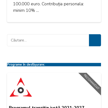
100.000 euro. Contribuția personala:
minim 10% …
Caută
după:
Programe în desfășurare:
RECOMANDAT
Programul tranziție justă 2021-2027