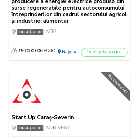
producere a energiei electrice produsă din
surse regenerabile pentru autoconsumului
întreprinderilor din cadrul sectorului agricol
și industriei alimentar
AFIR
FINANȚAT DE:
150.000.000 EURO
Național
ÎN DESFĂȘURARE
RECOMANDAT
Start Up Caraș-Severin
ADR VEST
FINANȚAT DE: