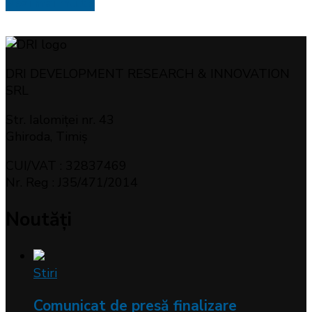
Vezi mai multe
DRI DEVELOPMENT RESEARCH & INNOVATION
SRL
Str. Ialomiței nr. 43
Ghiroda, Timiș
CUI/VAT : 32837469
Nr. Reg : J35/471/2014
Noutăți
Stiri
Comunicat de presă finalizare