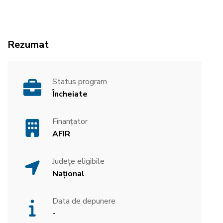
Rezumat
Status program
Încheiate
Finanțator
AFIR
Județe eligibile
Național
Data de depunere
-