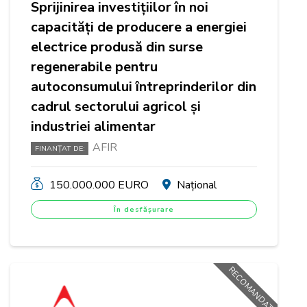
Sprijinirea investițiilor în noi
capacități de producere a energiei
electrice produsă din surse
regenerabile pentru
autoconsumului întreprinderilor din
cadrul sectorului agricol și
industriei alimentar
AFIR
FINANȚAT DE:
150.000.000 EURO
Național
În desfășurare
RECOMANDAT