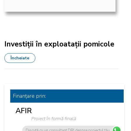
Investiții în exploatații pomicole
Încheiate
Finanțare
prin:
AFIR
Proiect în formă finală
Discută cu un consultant DRI despre proiectul tău