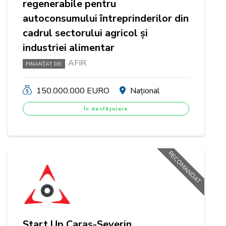
regenerabile pentru
autoconsumului întreprinderilor din
cadrul sectorului agricol și
industriei alimentar
AFIR
FINANȚAT DE:
150.000.000 EURO
Național
În desfășurare
RECOMANDAT
Start Up Caraș-Severin