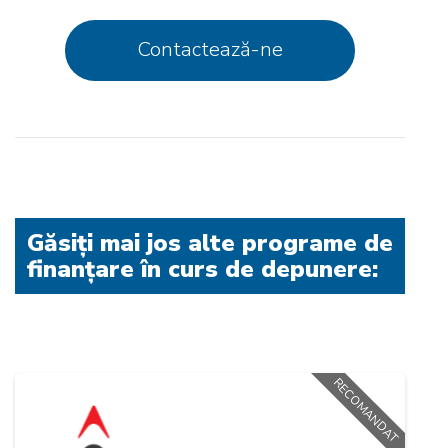
Contactează-ne
Găsiți mai jos alte programe de
finanțare în curs de depunere:
RECOMANDAT