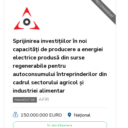
RECOMANDAT
Sprijinirea investițiilor în noi
capacități de producere a energiei
electrice produsă din surse
regenerabile pentru
autoconsumului întreprinderilor din
cadrul sectorului agricol și
industriei alimentar
AFIR
FINANȚAT DE:
150.000.000 EURO
Național
În desfășurare