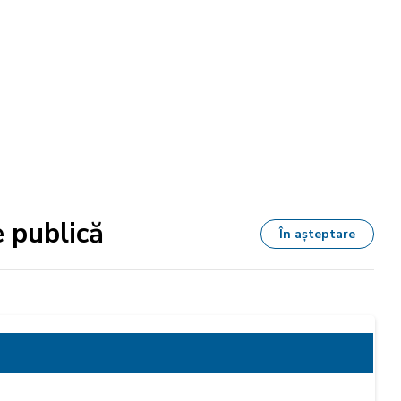
e publică
În așteptare