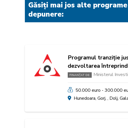
Găsiți mai jos alte programe
depunere:
Programul tranziție ju
dezvoltarea întreprinde
Ministerul Investi
FINANȚAT DE:
50.000 euro - 300.000 e
Hunedoara, Gorj, , Dolj, Gal