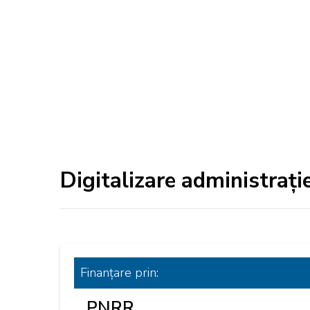
Digitalizare administrați
Finanțare
prin:
PNRR