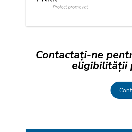
Proiect promovat
Contactați-ne pentr
eligibilității
Cont