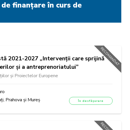
 de finanțare în curs de
RECOMANDAT
stă 2021-2027 „Intervenții care sprijină
rilor și a antreprenoriatului”
țiilor și Proiectelor Europene
uro
ați, Prahova și Mureș
În desfășurare