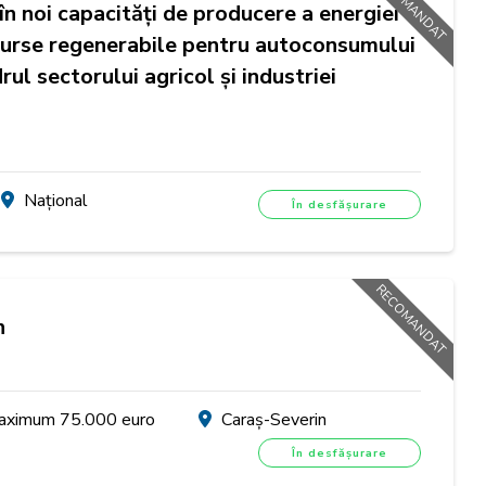
RECOMANDAT
r în noi capacități de producere a energiei
surse regenerabile pentru autoconsumului
rul sectorului agricol și industriei
Național
În desfășurare
RECOMANDAT
n
aximum 75.000 euro
Caraș-Severin
În desfășurare