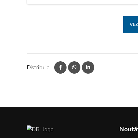
VEZ
Distribuie
Noută