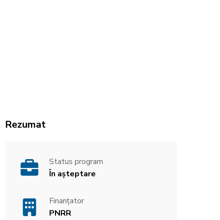
Rezumat
Status program
În așteptare
Finanțator
PNRR