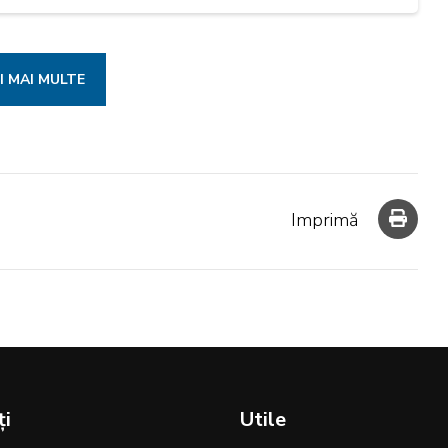
I MAI MULTE
Imprimă
ți
Utile