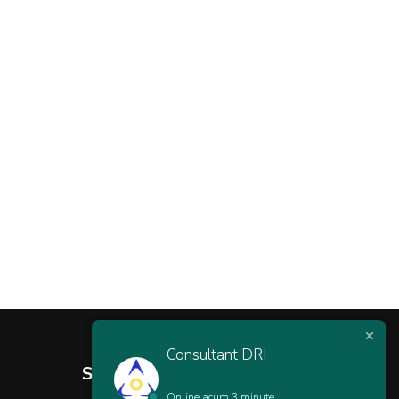
Consultant DRI
Soluționarea litigiilor
Online acum 3 minute